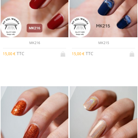
MK216
MK215
TTC
TTC
15,00 €
15,00 €