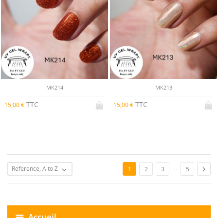
MK214
MK213
TTC
TTC
15,00 €
15,00 €
…
Reference, A to Z

1
2
3
5

Accueil